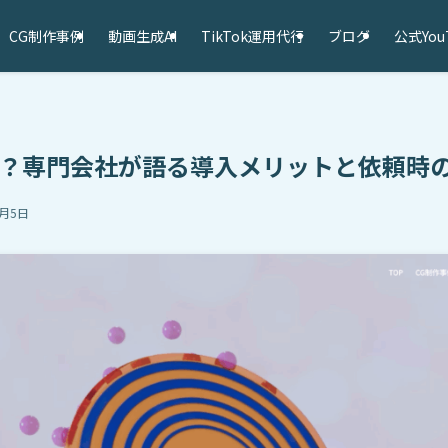
CG制作事例
動画生成AI
TikTok運用代行
ブログ
公式You
は？専門会社が語る導入メリットと依頼時
1月5日