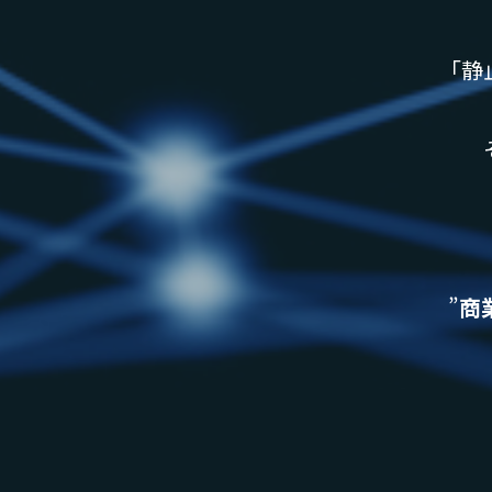
「静
そ
”
商