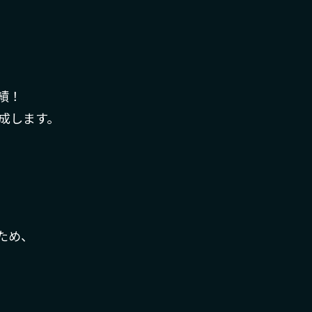
績！
成します。
ため、