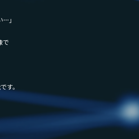
い…」
像で
能です。