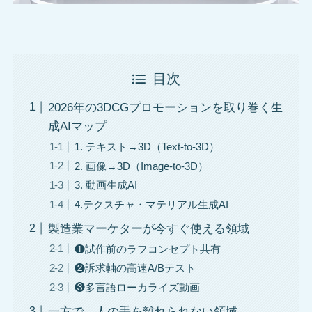
目次
2026年の3DCGプロモーションを取り巻く生
成AIマップ
1. テキスト→3D（Text-to-3D）
2. 画像→3D（Image-to-3D）
3. 動画生成AI
4.テクスチャ・マテリアル生成AI
製造業マーケターが今すぐ使える領域
❶試作前のラフコンセプト共有
❷訴求軸の高速A/Bテスト
❸多言語ローカライズ動画
一方で、人の手を離れられない領域